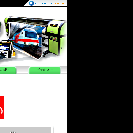
นาฟรี:
::ติดต่อเรา::