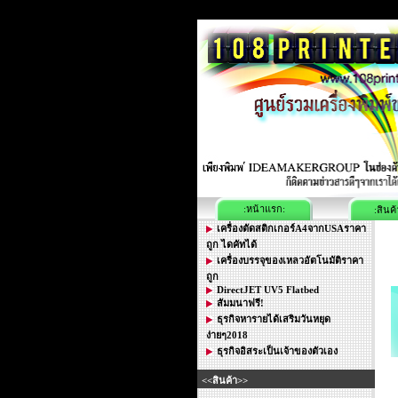
:หน้าแรก:
:สินค้
เครื่องตัดสติกเกอร์A4จากUSAราคา
ถูก ไดคัทได้
เครื่องบรรจุของเหลวอัตโนมัติราคา
ถูก
DirectJET UV5 Flatbed
สัมมนาฟรี!
ธุรกิจหารายได้เสริมวันหยุด
ง่ายๆ2018
ธุรกิจอิสระเป็นเจ้าของตัวเอง
<<สินค้า>>