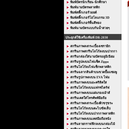
พิมพ์บัตรนักเรียน-นักศึกษา
พิมพ์นามบัตรพลาสติก
พิมพ์สติ๊กเกอร์วอยด์
พิมพ์สติ๊กเกอร์โฮโลแกรม 3D
พิมพ์สติ๊กเกอร์พื้นสีทอง
พิมพ์นามบัตรแบบกันน้ำสวยๆ
ประยุกต์ใช้เครื่องพิมพ์ DR-2030
สกรีนภาพลงกระเบื้องเซรามิก
สกรีนภาพสกรีนโลโก้ลงบนปากกา
สกรีนกล่องใส่นามบัตรอลูมิเนียม
สกรีนรูปลงบนไฟแช็ค Zippo
สกรีนโลโก้ลงไฟแช็กพลาสติก
สกรีนฉลากสินค้าบนขวดปั๊มแชมพู
สกรีนรูปภาพลงบน EVA โฟม
สกรีนภาพลงบนอะคริลิคใส
สกรีนโลโก้ลงบนแฟรชไดร์ฟ
สกรีนภาพลงบนแผ่นรองเม้าส์
สกรีนเคสใส่โทรศัพท์มือถือ
สกรีนภาพลงกระเบื้องผิวขรุขระ
สกรีนโลโก้ลงบนตะไบขัดเล็บ
สกรีนโลโก้ลงบนปากกาพลาสติก
สกรีนภาพลงบนเคสมือถือหนัง
สกรีนลายกราฟฟิกลงบนกล่องไม้
สกรีนลวดลายลงบนกระจกใส