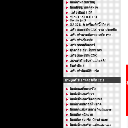
พิมพ์ภาพลงบนวัสดุ
พิมพ์ทิชชูงานเดคูพาจ
เครื่องพิมพ์ 3 มิติ
MiNi TEXTILE JET
Textile jet 3
OJ-3211 & เครื่องตัดปิ๊กกีตาร์
เครื่องแกะสลัก CNC ราคาประหยัด
เครื่องทำนามบัตรพลาสติก PVC
เครื่องทำเข็มกลัด
เครื่องตัดสติ๊กเกอร์
ตุ๊กตาล้อเลียนใบหน้าคน
เครื่องแกะสลัก CNC
เลเซอร์สำหรับงานแกะสลัก
สินค้ามือ 2
เครื่องทำพิมพ์คีย์การ์ด
ประยุกต์ใช้เอาท์ดอร์เจ็ท 3211
พิมพ์บนสติ๊กเกอร์ใส
พิมพ์สติ๊กเกอร์PVC
พิมพ์สติ๊กเกอร์ติดรถยนต์
พิมพ์นามบัตรฉีกไม่ขาด
พิมพ์ตกแต่งลวดลาย Wallpaper
พิมพ์บัตรพนักงาน
พิมพ์บัตรสมาชิก-บัตรส่วนลด
พิมพ์สติ๊กเกอร์ตกแต่งNotebook