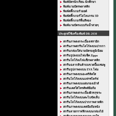
พิมพ์บัตรนักเรียน-นักศึกษา
พิมพ์นามบัตรพลาสติก
พิมพ์สติ๊กเกอร์วอยด์
พิมพ์สติ๊กเกอร์โฮโลแกรม 3D
พิมพ์สติ๊กเกอร์พื้นสีทอง
พิมพ์นามบัตรแบบกันน้ำสวยๆ
ประยุกต์ใช้เครื่องพิมพ์ DR-2030
สกรีนภาพลงกระเบื้องเซรามิก
สกรีนภาพสกรีนโลโก้ลงบนปากกา
สกรีนกล่องใส่นามบัตรอลูมิเนียม
สกรีนรูปลงบนไฟแช็ค Zippo
สกรีนโลโก้ลงไฟแช็กพลาสติก
สกรีนฉลากสินค้าบนขวดปั๊มแชมพู
สกรีนรูปภาพลงบน EVA โฟม
สกรีนภาพลงบนอะคริลิคใส
สกรีนโลโก้ลงบนแฟรชไดร์ฟ
สกรีนภาพลงบนแผ่นรองเม้าส์
สกรีนเคสใส่โทรศัพท์มือถือ
สกรีนภาพลงกระเบื้องผิวขรุขระ
สกรีนโลโก้ลงบนตะไบขัดเล็บ
สกรีนโลโก้ลงบนปากกาพลาสติก
สกรีนภาพลงบนเคสมือถือหนัง
สกรีนลายกราฟฟิกลงบนกล่องไม้
สกรีนลวดลายลงบนกระจกใส