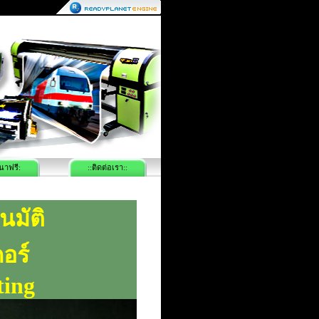
นาฟรี:
::ติดต่อเรา::
นมัติ
กอร์
ting