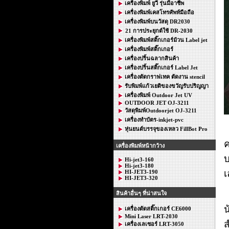
เครื่องพิมพ์ ยูวี รุ่นมือาชีพ
เครื่องพิมพ์เคสโทรศัพท์มือถือ
เครื่องพิมพ์บนวัสดุ DR2030
21 การประยุกต์ใช้ DR-2030
เครื่องพิมพ์สติ๊กเกอร์ม้วน Label jet
เครื่องพิมพ์สติ๊กเกอร์
เครื่องปริ้นฉลากสินค้า
เครื่องปริ้นสติ๊กเกอร์ Label Jet
เครื่องตัดกราฟเทค ตัดงาน stencil
รับพิมพ์แก้วเยติของขวัญรับปริญญา
เครื่องพิมพ์ Outdoor Jet UV
OUTDOOR JET OJ-3211
วัสดุพิมพ์Outdoorjet OJ-3211
เครื่องทำบัตร-inkjet-pvc
เ
หุ่นยนต์บรรจุของเหลว FillBot Pro
ค
เครื่องพิมพ์หน้ากว้าง
บ
Hi-jet3-160
Hi-jet3-180
เ
HI-JET3-190
HI-JET3-320
สินค้าอื่นๆ ที่น่าสนใจ
น
เครื่องตัดสติ๊กเกอร์ CE6000
Mini Laser LRT-2030
ส
เครื่องเลเซอร์ LRT-3050