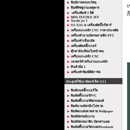
พิมพ์ภาพลงบนวัสดุ
เ
พิมพ์ทิชชูงานเดคูพาจ
เครื่องพิมพ์ 3 มิติ
ก
MiNi TEXTILE JET
Textile jet 3
OJ-3211 & เครื่องตัดปิ๊กกีตาร์
เครื่องแกะสลัก CNC ราคาประหยัด
เครื่องทำนามบัตรพลาสติก PVC
เครื่องทำเข็มกลัด
เครื่องตัดสติ๊กเกอร์
ตุ๊กตาล้อเลียนใบหน้าคน
เครื่องแกะสลัก CNC
เลเซอร์สำหรับงานแกะสลัก
สินค้ามือ 2
เครื่องทำพิมพ์คีย์การ์ด
ประยุกต์ใช้เอาท์ดอร์เจ็ท 3211
พิมพ์บนสติ๊กเกอร์ใส
พิมพ์สติ๊กเกอร์PVC
พิมพ์สติ๊กเกอร์ติดรถยนต์
พิมพ์นามบัตรฉีกไม่ขาด
พิมพ์ตกแต่งลวดลาย Wallpaper
พิมพ์บัตรพนักงาน
พิมพ์บัตรสมาชิก-บัตรส่วนลด
พิมพ์สติ๊กเกอร์ตกแต่งNotebook