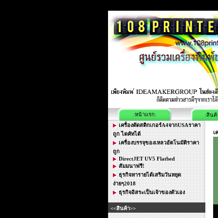
:หน้าแรก:
:สินค้
เครื่องตัดสติกเกอร์A4จากUSAราคา
เค
ถูก ไดคัทได้
เครื่องบรรจุของเหลวอัตโนมัติราคา
ถูก
DirectJET UV5 Flatbed
สัมมนาฟรี!
ธุรกิจหารายได้เสริมวันหยุด
ง่ายๆ2018
ธุรกิจอิสระเป็นเจ้าของตัวเอง
<<สินค้า>>