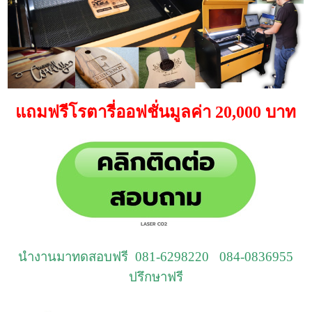
แถมฟรีโรตารี่ออฟชั่นมูลค่า 20,000 บาท
นำงานมาทดสอบฟรี 081-6298220 084-0836955
ปรึกษาฟรี