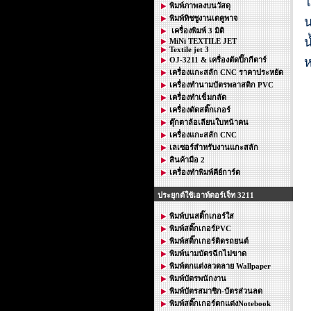
โ
พิมพ์ภาพลงบนวัสดุ
พิมพ์ทิชชูงานเดคูพาจ
น
เครื่องพิมพ์ 3 มิติ
น
MiNi TEXTILE JET
Textile jet 3
ห
OJ-3211 & เครื่องตัดปิ๊กกีตาร์
เครื่องแกะสลัก CNC ราคาประหยัด
เครื่องทำนามบัตรพลาสติก PVC
เครื่องทำเข็มกลัด
เครื่องตัดสติ๊กเกอร์
ตุ๊กตาล้อเลียนใบหน้าคน
เครื่องแกะสลัก CNC
เลเซอร์สำหรับงานแกะสลัก
สินค้ามือ 2
เครื่องทำพิมพ์คีย์การ์ด
ประยุกต์ใช้เอาท์ดอร์เจ็ท 3211
พิมพ์บนสติ๊กเกอร์ใส
พิมพ์สติ๊กเกอร์PVC
พิมพ์สติ๊กเกอร์ติดรถยนต์
พิมพ์นามบัตรฉีกไม่ขาด
พิมพ์ตกแต่งลวดลาย Wallpaper
พิมพ์บัตรพนักงาน
พิมพ์บัตรสมาชิก-บัตรส่วนลด
พิมพ์สติ๊กเกอร์ตกแต่งNotebook