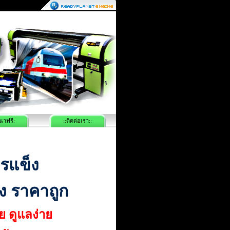
นาฟรี:
::ติดต่อเรา::
ตรแข็ง
ง ราคาถูก
ย ดูแลง่าย