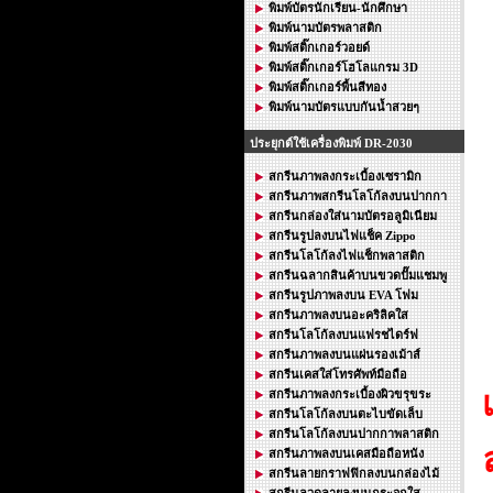
พิมพ์บัตรนักเรียน-นักศึกษา
พิมพ์นามบัตรพลาสติก
พิมพ์สติ๊กเกอร์วอยด์
พิมพ์สติ๊กเกอร์โฮโลแกรม 3D
พิมพ์สติ๊กเกอร์พื้นสีทอง
พิมพ์นามบัตรแบบกันน้ำสวยๆ
ประยุกต์ใช้เครื่องพิมพ์ DR-2030
สกรีนภาพลงกระเบื้องเซรามิก
สกรีนภาพสกรีนโลโก้ลงบนปากกา
สกรีนกล่องใส่นามบัตรอลูมิเนียม
สกรีนรูปลงบนไฟแช็ค Zippo
สกรีนโลโก้ลงไฟแช็กพลาสติก
สกรีนฉลากสินค้าบนขวดปั๊มแชมพู
สกรีนรูปภาพลงบน EVA โฟม
สกรีนภาพลงบนอะคริลิคใส
สกรีนโลโก้ลงบนแฟรชไดร์ฟ
สกรีนภาพลงบนแผ่นรองเม้าส์
สกรีนเคสใส่โทรศัพท์มือถือ
สกรีนภาพลงกระเบื้องผิวขรุขระ
สกรีนโลโก้ลงบนตะไบขัดเล็บ
สกรีนโลโก้ลงบนปากกาพลาสติก
สกรีนภาพลงบนเคสมือถือหนัง
สกรีนลายกราฟฟิกลงบนกล่องไม้
สกรีนลวดลายลงบนกระจกใส