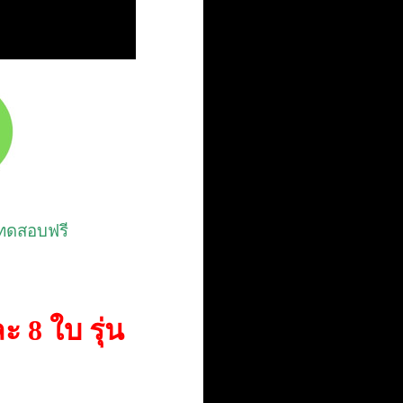
าทดสอบฟรี
ะ 8 ใบ รุ่น