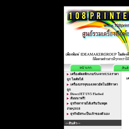
:หน้าแรก:
:สินค้
เครื่องตัดสติกเกอร์A4จากUSAราคา
เค
ถูก ไดคัทได้
เครื่องบรรจุของเหลวอัตโนมัติราคา
ถูก
DirectJET UV5 Flatbed
สัมมนาฟรี!
ธุรกิจหารายได้เสริมวันหยุด
ง่ายๆ2018
ธุรกิจอิสระเป็นเจ้าของตัวเอง
<<สินค้า>>