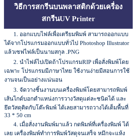
วิธีการสกรีนบนพลาสติกด้วยเครื่อง
สกรีนUV Printer
1. ออกแบบไฟล์เพื่อเตรียมพิมพ์ สามารถออกแบบ
ได้จากโปรแกรมออกแบบทั่วไป Photoshop Illustrator
แล้วเซฟไฟล์เป็นนามสกุล .PNG
2. นำไฟล์ไปเปิดถ้าโปรแกรมRIP เพื่อสั่งพิมพ์โดย
เฉพาะ โปรแกรมมีภาษาไทย ใช้งานง่ายมีสอนการใช้
งานจนเป็นอย่างแน่นอน
3. จัดวางชิ้นงานบนเครื่องพิมพ์โดยสามารถพิมพ์
เส้นไกด์บอกตำแหน่งการวางวัสดุแต่ละชนิดได้ และ
ยึดวัสดุติดกับโต๊ะพิมพ์ ได้เลยสามารถวางได้เต็มพื้นที่
33 * 50 cm
4. เมื่อสั่งงานพิมพ์มาแล้ว กดพิมพ์ที่เครื่องพิมพ์ ได้
เลย เครื่องพิมพ์ทำการพิมพ์วัสดุจนเสร็จ หมึกจะแห้ง