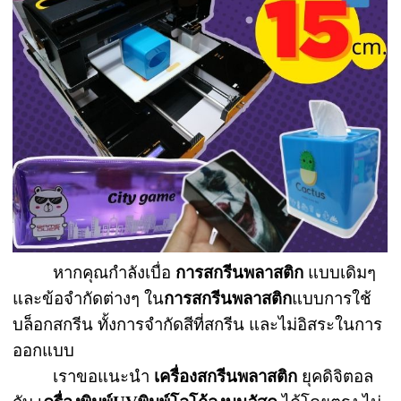
หากคุณกำลังเบื่อ
การสกรีนพลาสติก
แบบเดิมๆ
และข้อจำกัดต่างๆ ใน
การสกรีนพลาสติก
แบบการใช้
บล็อกสกรีน ทั้งการจำกัดสีที่สกรีน และไม่อิสระในการ
ออกแบบ
เราขอแนะนำ
เครื่องสกรีนพลาสติก
ยุคดิจิตอล