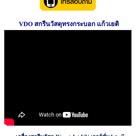
VDO สกรีนวัสดุทรงกระบอก แก้วเยติ