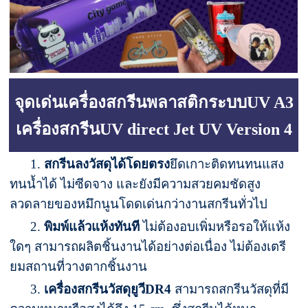
จุดเด่นเครื่องสกรีนพลาสติกระบบUV A3
เครื่องสกรีนUV direct Jet UV Version 4
1.
สกรีนลงวัสดุได้โดยตรง
ยึดเกาะติดทนทนแสง
ทนน้ำได้ ไม่ซีดจาง และยังมีความสวยคมชัดสูง
ลวดลายของหมึกนูนโดดเด่นกว่างานสกรีนทั่วไป
2.
พิมพ์แล้วแห้งทันที
ไม่ต้องอบเพิ่มหรือรอให้แห้ง
ใดๆ สามารถผลิตชิ้นงานได้อย่างต่อเนื่อง ไม่ต้องเตรี
ยมสถานที่วางตากชิ้นงาน
3.
เครื่องสกรีนวัสดุยูวีDR4
สามารถสกรีนวัสดุที่มี