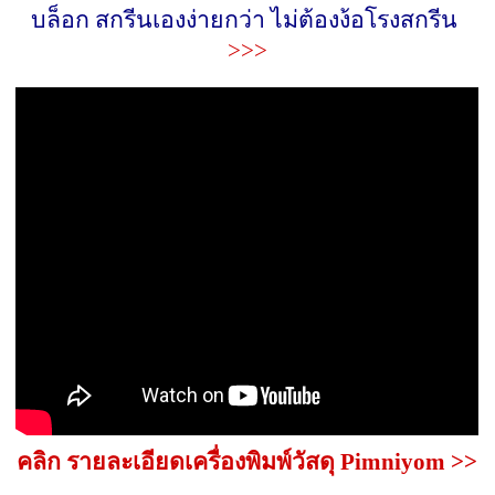
บล็อก สกรีนเองง่ายกว่า ไม่ต้องง้อโรงสกรีน
>>>
คลิก รายละเอียดเครื่องพิมพ์วัสดุ Pimniyom >>