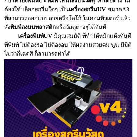
กับ เ
ครื่องพิมพ์UVพิมพ์โลโก้ลงบนวัสดุ
ได้โดยตรง ไม่
ต้องใช้บล็อกสกรีนใดๆ เป็น
เครื่องสกรีนUV
ขนาดA3
ที่สามารถออกแบบลายหรือโลโก้ ในคอมพิวเตอร์ แล้ว
สั่ง
พิมพ์ลงบนพลาสติก
หรือวัสดุต่างๆได้ทันที
เครื่องพิมพ์UV
มีคุณสมบัติ ที่ทำให้หมึกแห้งทันที
ที่พิมพ์ ไม่ต้องรอ ไม่ต้องอบ ให้ผลงานสวยคม นูน มีมิติ
ไม่ว่ากี่เฉดสี ก็สามารถทำได้