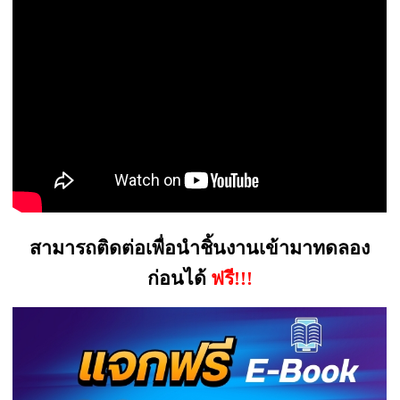
สามารถติดต่อเพื่อนำชิ้นงานเข้ามาทดลอง
ก่อนได้
ฟรี!!!