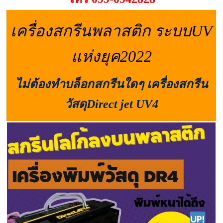
เครื่องสกรีนพลาสติก ระบบUV
แห่งยุค2022
ไม่ต้องทำบล็อกสกรีนใดๆ เครื่องสกรีน
วัสดุDirect jet UV4