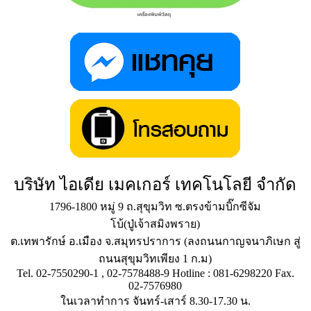
บริษัท ไอเดีย เมคเกอร์ เทคโนโลยี จำกัด
1796-1800 หมู่ 9 ถ.สุขุมวิท ซ.ตรงข้ามบิ๊กซีจัม
โบ้(ปู่เจ้าสมิงพราย)
ต.เทพารักษ์ อ.เมือง จ.สมุทรปราการ (ลงถนนกาญจนาภิเษก สู่
ถนนสุขุมวิทเพียง 1 ก.ม)
Tel. 02-7550290-1 , 02-7578488-9 Hotline : 081-6298220 Fax.
02-7576980
ในเวลาทำการ จันทร์-เสาร์ 8.30-17.30 น.