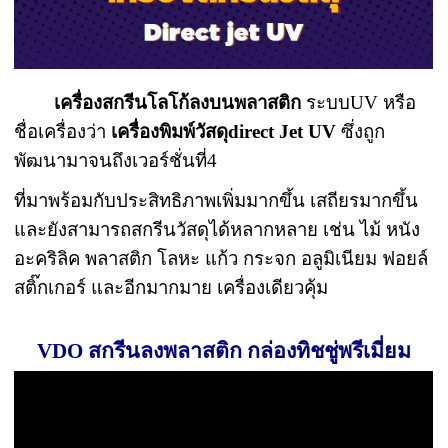
เครื่องสกรีนโลโก้ลงบนพลาสติก
ระบบUV หรือ
ชื่อเครื่องว่า
เครื่องพิมพ์วัสดุdirect Jet UV
ซึ่งถูก
พัฒนามาจนถึงเวอร์ชั่นที่4
ที่มาพร้อมกับประสิทธิภาพเพิ่มมากขึ้น เสถียรมากขึ้น
และยังสามารถสกรีนวัสดุได้หลากหลาย เช่น ไม้ หนัง
อะคริลิค พลาสติก โลหะ แก้ว กระจก อลูมิเนียม ฟอยล์
สติ๊กเกอร์ และอีกมากมาย เครื่องเดียวคุ้ม
VDO สกรีนลงพลาสติก กล่องทิชชู่พรีเมี่ยม