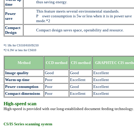
thus saving energy.
time
This feature meets several environmental standards.
Power
P ower consumption is 5w or less when it is in power save
save
mode.*2
Compact
Compact design saves space, operability and resource.
Design
*1 18s for CS510/610/IS210
*2 6.3W or less for CS610
Method
CCD method
CIS method
GRAPHTEC CIS meth
Image quality
Good
Good
Excellent
Warm-up time
Poor
Excellent
Excellent
Power consumption
Poor
Good
Excellent
Compact dimensions
Poor
Excellent
Excellent
High-speed scan
High-speed is provided with our long-established document feeding technology.
CS/IS Series scanning system