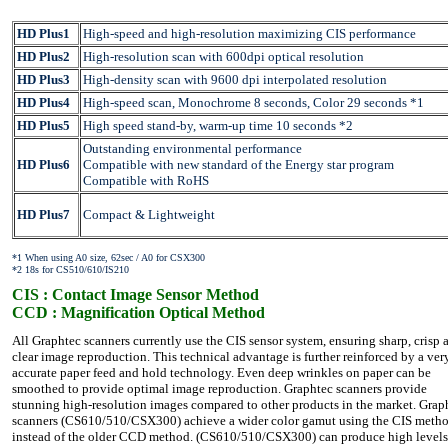
HD Plus1
High-speed and high-resolution maximizing CIS performance
HD Plus2
High-resolution scan with 600dpi optical resolution
HD Plus3
High-density scan with 9600 dpi interpolated resolution
HD Plus4
High-speed scan, Monochrome 8 seconds, Color 29 seconds *1
HD Plus5
High speed stand-by, warm-up time 10 seconds *2
Outstanding environmental performance
HD Plus6
Compatible with new standard of the Energy star program
Compatible with RoHS
HD Plus7
Compact & Lightweight
*1 When using A0 size, 62sec / A0 for CSX300
*2 18s for CS510/610/IS210
CIS : Contact Image Sensor Method
CCD : Magnification Optical Method
All Graphtec scanners currently use the CIS sensor system, ensuring sharp, crisp 
clear image reproduction. This technical advantage is further reinforced by a ver
accurate paper feed and hold technology. Even deep wrinkles on paper can be
smoothed to provide optimal image reproduction. Graphtec scanners provide
stunning high-resolution images compared to other products in the market. Grap
scanners (CS610/510/CSX300) achieve a wider color gamut using the CIS meth
instead of the older CCD method. (CS610/510/CSX300) can produce high levels