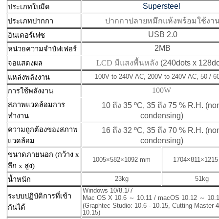
Supersteel
ประเภทใบมีด
ปากกาปลายหมึกแห้งพร้อมใช้งา
ประเภทปากกา
USB 2.0
อินเตอร์เฟซ
2MB
หน่วยความจำบัฟเฟอร์
LCD มีแสงพื้นหลัง
(240dots x 128do
จอแสดงผล
แหล่งพลังงาน
100V to 240V AC, 200V to 240V AC, 50 / 6
100W
การใช้พลังงาน
สภาพแวดล้อมการ
10 ถึง 35 ºC, 35
ถึง
75 % R.H. (no
condensing)
ทำงาน
ความถูกต้องของสภาพ
16
ถึง
32 ºC, 35
ถึง
70 % R.H. (no
condensing)
แวดล้อม
ขนาดภายนอก (กว้าง x
1005×582×1092 mm
1704×811×121
ลึก x สูง)
น้ำหนัก
23kg
51kg
Windows 10/8.1/7
ระบบปฏิบัติการที่เข้า
Mac OS X 10.6 ～ 10.11 / macOS 10.12 ～ 10.
(Graphtec Studio: 10.6 - 10.15, Cutting Master 4
กันได้
10.15)