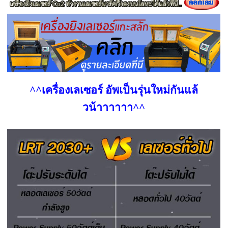
^^เครื่องเลเซอร์ อัพเป็นรุ่นใหม่กันแล้
วน้าาาาาา^^