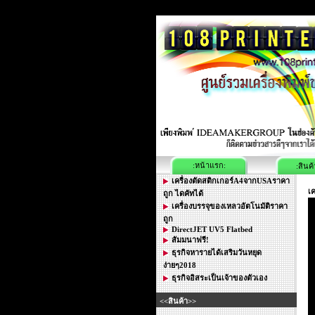
:หน้าแรก:
:สินค้
เครื่องตัดสติกเกอร์A4จากUSAราคา
เค
ถูก ไดคัทได้
เครื่องบรรจุของเหลวอัตโนมัติราคา
ถูก
DirectJET UV5 Flatbed
สัมมนาฟรี!
ธุรกิจหารายได้เสริมวันหยุด
ง่ายๆ2018
ธุรกิจอิสระเป็นเจ้าของตัวเอง
<<สินค้า>>