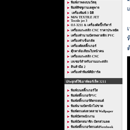
พิมพ์ภาพลงบนวัสดุ
เ
พิมพ์ทิชชูงานเดคูพาจ
เครื่องพิมพ์ 3 มิติ
ท
MiNi TEXTILE JET
Textile jet 3
OJ-3211 & เครื่องตัดปิ๊กกีตาร์
เ
เครื่องแกะสลัก CNC ราคาประหยัด
เครื่องทำนามบัตรพลาสติก PVC
ท
เครื่องทำเข็มกลัด
เครื่องตัดสติ๊กเกอร์
ต
ตุ๊กตาล้อเลียนใบหน้าคน
เครื่องแกะสลัก CNC
เลเซอร์สำหรับงานแกะสลัก
สินค้ามือ 2
เครื่องทำพิมพ์คีย์การ์ด
ประยุกต์ใช้เอาท์ดอร์เจ็ท 3211
พิมพ์บนสติ๊กเกอร์ใส
พิมพ์สติ๊กเกอร์PVC
พิมพ์สติ๊กเกอร์ติดรถยนต์
พิมพ์นามบัตรฉีกไม่ขาด
พิมพ์ตกแต่งลวดลาย Wallpaper
พิมพ์บัตรพนักงาน
พิมพ์บัตรสมาชิก-บัตรส่วนลด
พิมพ์สติ๊กเกอร์ตกแต่งNotebook