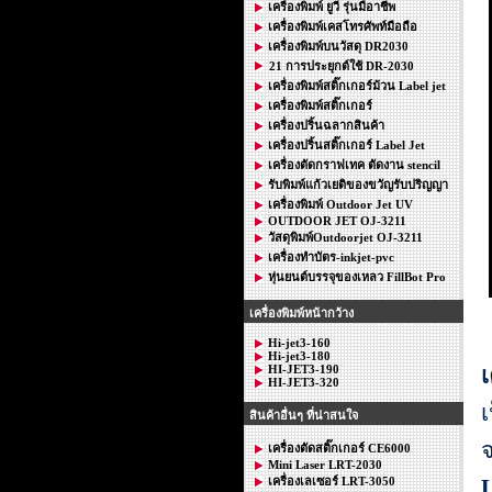
เครื่องพิมพ์ ยูวี รุ่นมือาชีพ
เครื่องพิมพ์เคสโทรศัพท์มือถือ
เครื่องพิมพ์บนวัสดุ DR2030
21 การประยุกต์ใช้ DR-2030
เครื่องพิมพ์สติ๊กเกอร์ม้วน Label jet
เครื่องพิมพ์สติ๊กเกอร์
เครื่องปริ้นฉลากสินค้า
เครื่องปริ้นสติ๊กเกอร์ Label Jet
เครื่องตัดกราฟเทค ตัดงาน stencil
รับพิมพ์แก้วเยติของขวัญรับปริญญา
เครื่องพิมพ์ Outdoor Jet UV
OUTDOOR JET OJ-3211
วัสดุพิมพ์Outdoorjet OJ-3211
เครื่องทำบัตร-inkjet-pvc
หุ่นยนต์บรรจุของเหลว FillBot Pro
เครื่องพิมพ์หน้ากว้าง
Hi-jet3-160
Hi-jet3-180
HI-JET3-190
เ
HI-JET3-320
เ
สินค้าอื่นๆ ที่น่าสนใจ
จ
เครื่องตัดสติ๊กเกอร์ CE6000
Mini Laser LRT-2030
เครื่องเลเซอร์ LRT-3050
L