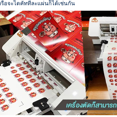
รือจะไดคัททีละแผ่นก็ได้เช่นกัน