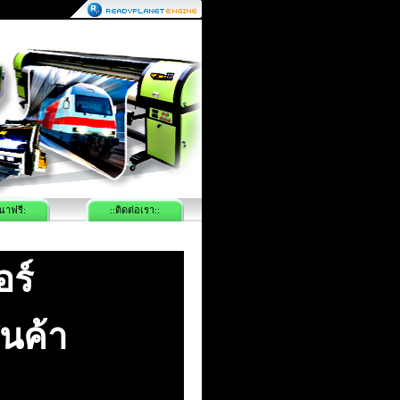
นาฟรี:
::ติดต่อเรา::
อร์
ินค้า