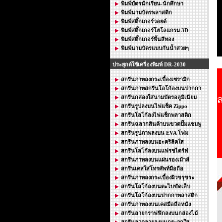
พิมพ์บัตรนักเรียน-นักศึกษา
พิมพ์นามบัตรพลาสติก
พิมพ์สติ๊กเกอร์วอยด์
พิมพ์สติ๊กเกอร์โฮโลแกรม 3D
พิมพ์สติ๊กเกอร์พื้นสีทอง
พิมพ์นามบัตรแบบกันน้ำสวยๆ
ประยุกต์ใช้เครื่องพิมพ์ DR-2030
สกรีนภาพลงกระเบื้องเซรามิก
สกรีนภาพสกรีนโลโก้ลงบนปากกา
ส
สกรีนกล่องใส่นามบัตรอลูมิเนียม
สกรีนรูปลงบนไฟแช็ค Zippo
สกรีนโลโก้ลงไฟแช็กพลาสติก
สกรีนฉลากสินค้าบนขวดปั๊มแชมพู
สกรีนรูปภาพลงบน EVA โฟม
สกรีนภาพลงบนอะคริลิคใส
สกรีนโลโก้ลงบนแฟรชไดร์ฟ
สกรีนภาพลงบนแผ่นรองเม้าส์
สกรีนเคสใส่โทรศัพท์มือถือ
สกรีนภาพลงกระเบื้องผิวขรุขระ
สกรีนโลโก้ลงบนตะไบขัดเล็บ
สกรีนโลโก้ลงบนปากกาพลาสติก
สกรีนภาพลงบนเคสมือถือหนัง
สกรีนลายกราฟฟิกลงบนกล่องไม้
สกรีนลวดลายลงบนกระจกใส