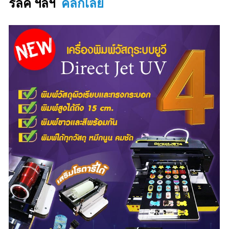
ริลิค ฯลฯ
คลิกเลย