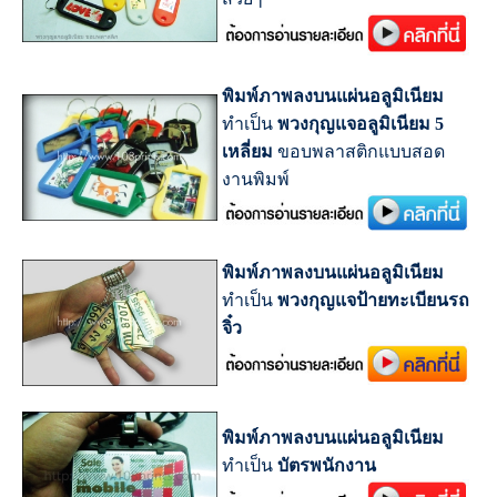
พิมพ์ภาพลงบนแผ่นอลูมิเนียม
ทำเป็น
พวงกุญแจอลูมิเนียม 5
เหลี่ยม
ขอบพลาสติกแบบสอด
งานพิมพ์
พิมพ์ภาพลงบนแผ่นอลูมิเนียม
ทำเป็น
พวงกุญแจป้ายทะเบียนรถ
จิ๋ว
พิมพ์ภาพลงบนแผ่นอลูมิเนียม
ทำเป็น
บัตรพนักงาน