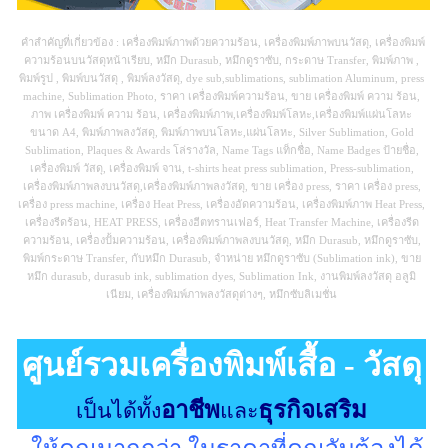
คำสำคัญที่เกี่ยวข้อง : เครื่องพิมพ์ภาพด้วยความร้อน, เครื่องพิมพ์ภาพบนวัสดุ, เครื่องพิมพ์
ความร้อนบนวัสดุหน้าเรียบ, หมึก Durasub, หมึกดูราซับ, กระดาษ Transfer, พิมพ์ภาพ ,
พิมพ์รูป , พิมพ์บนวัสดุ , พิมพ์ลงวัสดุ, dye sub,sublimations, sublimation Aluminum, press
machine, Sublimation Photo, ราคา เครื่องพิมพ์ความร้อน, ขาย เครื่องพิมพ์ ความ ร้อน,
ภาพ เครื่องพิมพ์ ความ ร้อน, เครื่องพิมพ์ภาพ,เครื่องพิมพ์โลหะ,เครื่องพิมพ์แผ่นโลหะ
ขนาด A4, พิมพ์ภาพลงวัสดุ, พิมพ์ภาพบนโลหะ,แผ่นโลหะ, Silver Sublimation, Gold
Sublimation, Plaques & Awards โล่รางวัล, Name Tags แท็กชื่อ, Name Badges ป้ายชื่อ,
เครื่องพิมพ์ วัสดุ, เครื่องพิมพ์ จาน, t-shirts heat press sublimation, Press-sublimation,
เครื่องพิมพ์ภาพลงบนวัสดุ,เครื่องพิมพ์ภาพลงวัสดุ, ขาย เครื่อง press, ราคา เครื่อง press,
เครื่อง press machine, เครื่อง Heat Press, เครื่องอัดความร้อน, เครื่องพิมพ์ภาพ Heat Press,
เครื่องรีดร้อน, HEAT PRESS, เครื่องฮีตทรานเฟอร์, Heat Transfer Machine, เครื่องรีด
ความร้อน, เครื่องปั้มความร้อน, เครื่องพิมพ์ภาพลงบนวัสดุ, หมึก Durasub, หมึกดูราซับ,
พิมพ์กระดาษ Transfer, กับหมึก Durasub, จำหน่าย หมึกดูราซับ (Sublimation ink), ขาย
หมึก durasub, durasub ink, sublimation dyes, Sublimation Ink, งานพิมพ์ลงวัสดุ อลูมิ
เนียม, เครื่องพิมพ์ภาพลงวัสดุต่างๆ, หมึกซับลิเมชั่น
ศูนย์รวมเครื่องพิมพ์เสื้อ - วัสดุ
อาชีพ
ธุรกิจเสริม
เป็นได้ทั้ง
และ