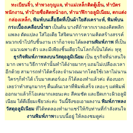
ทะเบียนจิ๋ว
,
ทำพวงกุญแจ
,
ทำแม่เหล็กติดตู้เย็น
,
ทำบัตร
พนักงาน
,
ทำป้ายชื่อติดหน้าอก
,
ทำนาฬิกาอลูมิเนียม
,
ตกแต่ง
กล่องเหล็ก
, พิมพ์บนเสื้อยืดที่เป็นผ้าใยสังเคราะห์, พิมพ์บน
กระเบื้องเคลือบน้ำยา
เป็นต้น บางทีถ้าหากเราลองคิดพลิก
แพลง ดัดแปลง ใส่ไอเดีย ใส่จิตนาการความคิดสร้างสรรค์
ผนวกเข้าไปกับชิ้นงาน เราก็อาจจะได้ผล
งานพิมพ์ภาพ
ที่เป็น
แนวเฉพาะตัว และมีเพียงชิ้นเดียวในโลกก็เป็นได้ค่ะ หุหุ
ธุรกิจพิมพ์ภาพลงบนวัสดุอลูมิเนียม
เป็น ธุรกิจที่น่าสนใจ
มาก เพราะวิธีการทำนั้นทำได้ง่ายมากๆ แถมไม่เปลืองเวลา
อีกด้วย สามารถทำได้ครั้งละจำนวณมากโดยใช้เวลาไม่นาน
ใครๆก็ทำได้ เว็บมาสเตอร์เอง ก็ได้ลองทำแล้วค่ะ ต้องบอก
เลยว่าทำสนุกมากๆ ตื่นเต้นเวลาที่พิมพ์เสร็จ เหอะๆ แต่พิมพ์
ออกมาแล้วก็โอเคมากเลยนะคะ สีคมชัด และยึดเกาะผิวอลูมิ
เนียม ได้ดีเยี่ยมเชียวล่ะค่ะ วันนี้จึงขอเอาผลงาน
พิมพ์ภาพลง
วัสดุอลูมิเนียม
ที่ได้ทดลองทำมาแชร์ให้กับท่านที่กำลังสนใจ
งานพิมพ์ภาพ
ระบบนี้อยู่ ให้ลองชมดูค่ะ