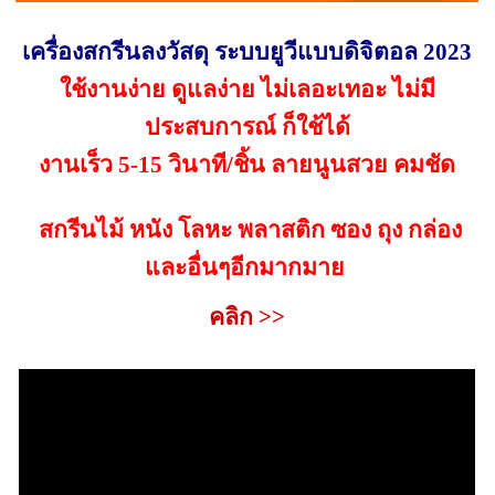
เครื่องสกรีนลงวัสดุ ระบบยูวีแบบดิจิตอล 2023
ใช้งานง่าย ดูแลง่าย ไม่เลอะเทอะ ไม่มี
ประสบการณ์ ก็ใช้ได้
งานเร็ว 5-15 วินาที/ชิ้น ลายนูนสวย คมชัด
สกรีนไม้ หนัง โลหะ พลาสติก ซอง ถุง กล่อง
และอื่นๆอีกมากมาย
คลิก >>