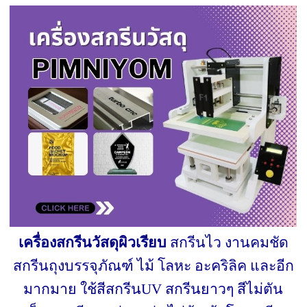
เครื่องสกรีนวัสดุผิวเรียบ
สกรีนไว งานคมชัด
สกรีนถุงบรรจุภัณฑ์ ไม้ โลหะ อะคริลิค และอีก
มากมาย ใช้สีสกรีนUV สกรีนยาวๆ สีไม่ตัน