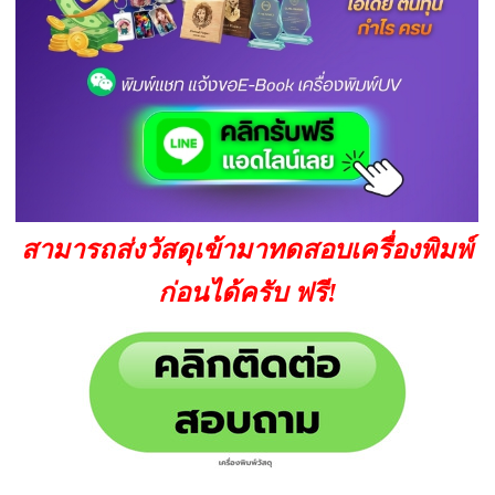
สามารถส่งวัสดุเข้ามาทดสอบเครื่องพิมพ์
ก่อนได้ครับ ฟรี!