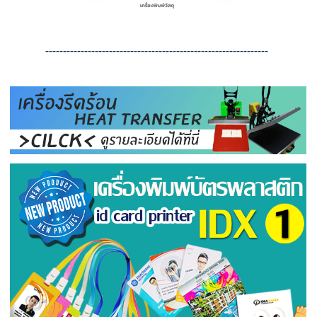
---------------------------------------------------------------