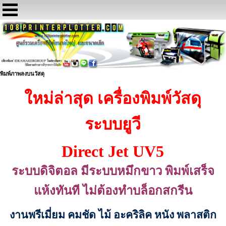
พิมพ์ภาพลงบนวัสดุ
ใหม่ล่าสุด เครื่องพิมพ์วัสดุ
ระบบยูวี
Direct Jet UV5
ระบบดิจิตอล มีระบบหมึกขาว พิมพ์เสร็จ
แห้งทันที ไม่ต้องทำบล็อกสกรีน
งานพรีเมี่ยม คมชัด ไม้ อะคริลิค หนัง พลาสติก