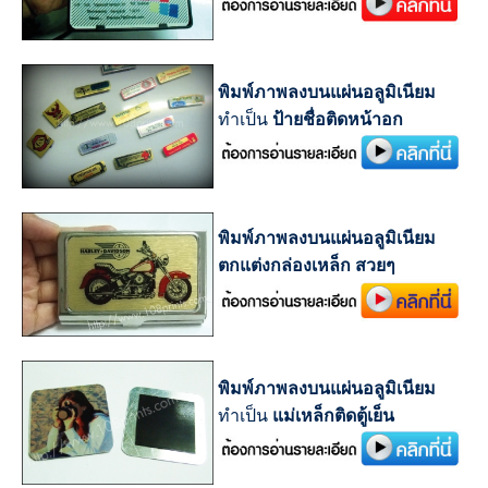
พิมพ์ภาพลงบนแผ่นอลูมิเนียม
ทำเป็น
ป้ายชื่อติดหน้าอก
พิมพ์ภาพลงบนแผ่นอลูมิเนียม
ตกแต่งกล่องเหล็ก สวยๆ
พิมพ์ภาพลงบนแผ่นอลูมิเนียม
ทำเป็น
แม่เหล็กติดตู้เย็น