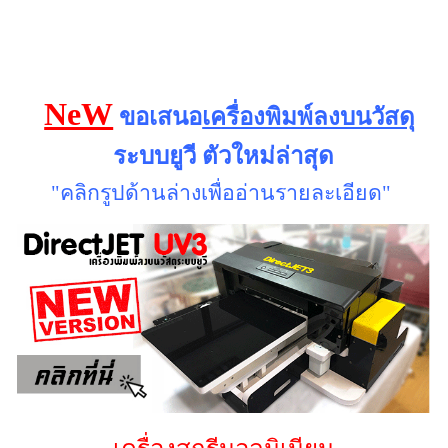
NeW
ขอเสนอ
เครื่องพิมพ์ลงบนวัสดุ
ระบบยูวี ตัวใหม่ล่าสุด
"คลิกรูปด้านล่างเพื่ออ่านรายละเอียด"