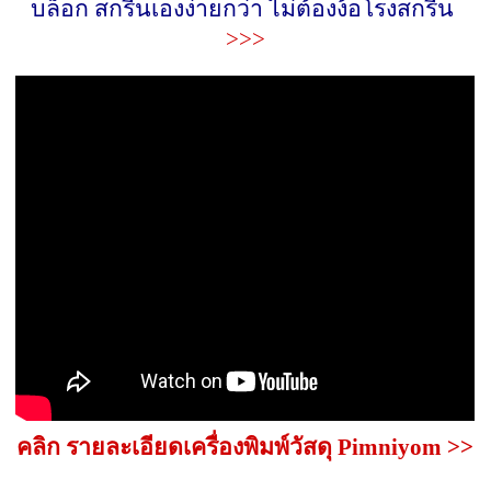
บล็อก สกรีนเองง่ายกว่า ไม่ต้องง้อโรงสกรีน
>>>
คลิก รายละเอียดเครื่องพิมพ์วัสดุ Pimniyom >>