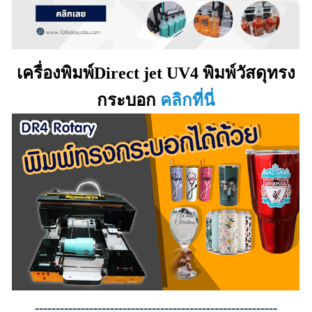
เครื่องพิมพ์Direct jet UV4 พิมพ์วัสดุทรง
กระบอก
คลิกที่นี่
----------------------------------------------------------