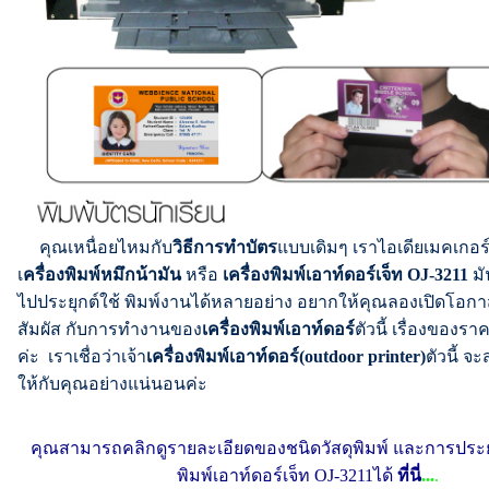
คุณเหนื่อยไหมกับ
วิธีการทำบัตร
แบบเดิมๆ เราไอเดียเมคเกอ
เ
ครื่องพิมพ์หมึกน้ามัน
หรือ
เครื่องพิมพ์เอาท์ดอร์เจ็ท OJ-3211
ม
ไปประยุกต์ใช้ พิมพ์งานได้หลายอย่าง อยากให้คุณลองเปิดโอกาส
สัมผัส กับการทำงานของ
เครื่องพิมพ์เอาท์ดอร์
ตัวนี้ เรื่องของร
ค่ะ เราเชื่อว่าเจ้า
เครื่องพิมพ์เอาท์ดอร์(outdoor printer)
ตัวนี้ จ
ให้กับคุณอย่างแน่นอนค่ะ
คุณสามารถคลิกดูรายละเอียดของชนิดวัสดุพิมพ์ และการประยุก
พิมพ์เอาท์ดอร์เจ็ท OJ-3211ได้
ที่นี่
...
.