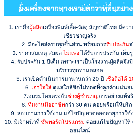
1. เราคือ
ผู้ผลิต
เครื่องพิมพ์เสื้อ-วัสดุ สัญชาติไทย มีคว
เชียวชาญจริง
2. มีอะไหล่ครบทุกชิ้นส่วน พร้อมการ
รับประกัน
จ
3. ราคาสมเหตุ สมผล
ไม่แพง
ได้รับการประกัน เต็ม
4. รับประกัน 1 ปีเต็ม เพราะเราเป็นโรงงานผู้ผลิตจึงม
บริการทุกท่านตลอด
5. เราเปิดดำเนินการมานานกว่า 20 ปี
เชื่อถือได้
6.
เอาใจใส่
ดูแลใกล้ชิดไม่ทอดทิ้งลูกค้าแน่นอ
7.
อบรมโดยตรงกับ
ช่างผู้ชำนาญ
การอย่างแท้จร
8.
ทีมงานมืออาชีพ
กว่า 30 คน คอยพร้อมให้บริก
9. สอบถามการใช้งาน แก้ไขปัญหาตลอดอายุการใช
10. มีเจ้าหน้าที่
ซัพพอร์ตโปรแกรม
คอยแก้ไขปัญหาให้ 
ออนไลน์