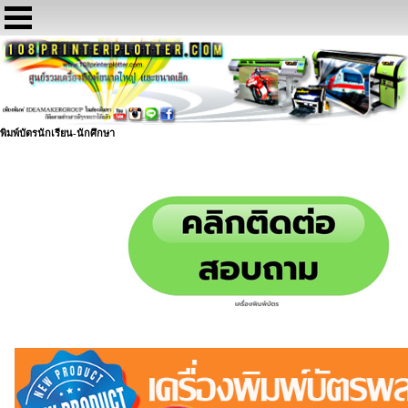
พิมพ์บัตรนักเรียน-นักศึกษา