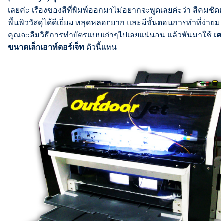
เลยค่ะ เรื่องของสีที่พิมพ์ออกมาไม่อยากจะพูดเลยค่ะว่า สีคมชัด
พื้นพิววัสดุได้ดีเยี่ยม หลุดหลอกยาก และมีขั้นตอนการทำที่ง่าย
คุณจะลืมวิธีการทำบัตรแบบเก่าๆไปเลยแน่นอน แล้วหันมาใช้
เค
ขนาดเล็กเอาท์ดอร์เจ็ท
ตัวนี้แทน