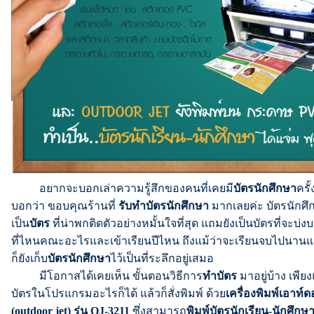
อยากจะบอกเล่าความรู้สึกของคนที่เคยมี
บัตรนักศึกษา
ครั
บอกว่า ขอบคุณร้านที่
รับทำบัตรนักศึกษา
มากเลยค่ะ บัตรนักศ
เป็น
บัตร
ที่น่าพกติดตัวอย่างหมั้นใจที่สุด แถมยังเป็นบัตรที่จะบ่ง
ที่ไหนคณะอะไรและเข้าเรียนปีไหน ถึงแม้ว่าจะเรียนจบไปนานแล้
ก็ยังเก็บ
บัตรนักศึกษา
ไว้เป็นที่ระลึกอยู่เสมอ
มีโอกาสได้เคยเห็น ขั้นตอนวิธีการ
ทำบัตร
มาอยู่บ้าง เพี
บัตรในโปรแกรมอะไรก็ได้ แล้วก็สั่งพิมพ์ ด้วย
เครื่องพิมพ์เอาท์ดอ
(outdoor jet) รุ่น OJ-3211
ซึ่งสามารถ
พิมพ์บัตรนักเรียน-นักศึกษ