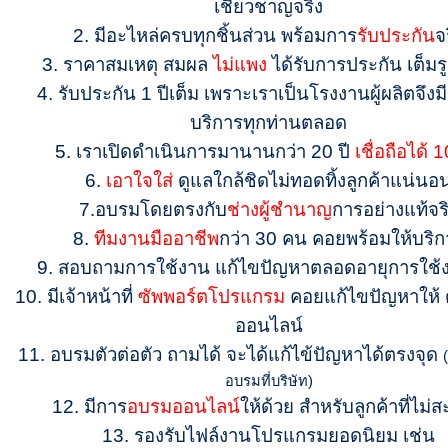
เชียวชาญจริง
2. มีอะไหล่ครบทุกชิ้นส่วน พร้อมการ
รับประกัน
จ
3. ราคาสมเหตุ สมผล
ไม่แพง
ได้รับการประกัน เต็ม
4. รับประกัน 1 ปีเต็ม เพราะเราเป็นโรงงานผู้ผลิตจึงม
บริการทุกท่านตลอด
5. เราเปิดดำเนินการมานานกว่า 20 ปี
เชื่อถือได้
6.
เอาใจใส่
ดูแลใกล้ชิดไม่ทอดทิ้งลูกค้าแน่นอ
7.
อบรมโดยตรงกับ
ช่างผู้ชำนาญ
การอย่างแท้จร
8.
ทีมงานมืออาชีพ
กว่า 30 คน คอยพร้อมให้บริก
9. สอบถามการใช้งาน แก้ไขปัญหาตลอดอายุการใช
10. มีเจ้าหน้าที่
ซัพพอร์ตโปรแกรม
คอยแก้ไขปัญหาให้ 
ออนไลน์
11.
อบรมตัวต่อตัว ถามได้ จะได้แก้ไข้ปัญหาได้ตรงจุด
อบรมที่บริษัท)
12.
มีการ
อบรมออนไลน์
ให้ด้วย สำหรับลูกค้าที่ไม่
13. รองรับไฟล์งานโปรแกรมยอดนิยม เช่น