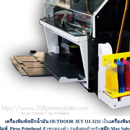
เครื่องพิมพ์หมึกน้ำมัน OUTDOOR JET OJ-3211
เป็น
เครื่องพิ
ิมพ์ Piezo Printhead
หัวชุบทองคำ รุ่นพิเศษสำหรับ
หมึก Max Solv