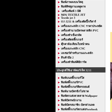
พิมพ์ภาพลงบนวัสดุ
พิมพ์ทิชชูงานเดคูพาจ
เครื่องพิมพ์ 3 มิติ
MiNi TEXTILE JET
Textile jet 3
OJ-3211 & เครื่องตัดปิ๊กกีตาร์
เครื่องแกะสลัก CNC ราคาประหยัด
เครื่องทำนามบัตรพลาสติก PVC
เครื่องทำเข็มกลัด
เครื่องตัดสติ๊กเกอร์
ตุ๊กตาล้อเลียนใบหน้าคน
เครื่องแกะสลัก CNC
เลเซอร์สำหรับงานแกะสลัก
สินค้ามือ 2
เครื่องทำพิมพ์คีย์การ์ด
ประยุกต์ใช้เอาท์ดอร์เจ็ท 3211
พิมพ์บนสติ๊กเกอร์ใส
พิมพ์สติ๊กเกอร์PVC
พิมพ์สติ๊กเกอร์ติดรถยนต์
พิมพ์นามบัตรฉีกไม่ขาด
พิมพ์ตกแต่งลวดลาย Wallpaper
พิมพ์บัตรพนักงาน
พิมพ์บัตรสมาชิก-บัตรส่วนลด
พิมพ์สติ๊กเกอร์ตกแต่งNotebook