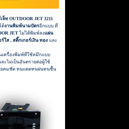
ดอร์เจ็ท OUTDOOR JET 3211
ด้
งานพิมพ์นามบัตร
อีกแบบ ที่
TDOOR JET
ไม่ได้พิมพ์ลง
แผ่น
อร์ใส , สติ๊กเกอร์เงิน-ทอง
และ
นเครื่องพิมพ์ที่ใช้หมึกแบบ
และไม่เป็นอันตรายต่อผู้ใช้
สีสวยคมชัด ทนแดดทนฝนทนชื้น