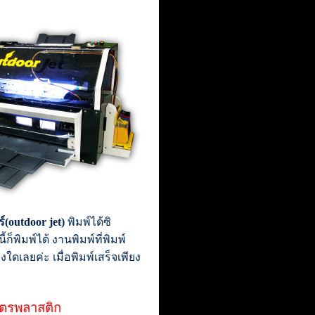
ร์(outdoor jet)
พิมพ์ได้ซิ
้ก็พิมพ์ได้ งานพิมพ์ที่พิมพ์
ดเลยค่ะ เมื่อพิมพ์เสร็จเพียง
บัตรพลาสติก