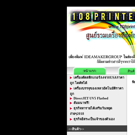
:หน้าแรก:
:สินค้
เครื่องตัดสติกเกอร์A4จากUSAราคา
พ
ถูก ไดคัทได้
เครื่องบรรจุของเหลวอัตโนมัติราคา
ถูก
DirectJET UV5 Flatbed
สัมมนาฟรี!
ธุรกิจหารายได้เสริมวันหยุด
ง่ายๆ2018
ธุรกิจอิสระเป็นเจ้าของตัวเอง
<<สินค้า>>