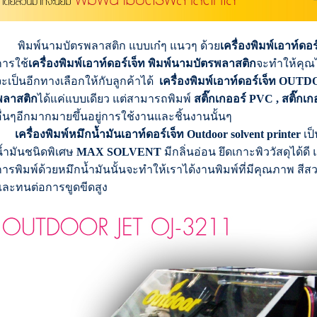
พิมพ์นามบัตรพลาสติก แบบเก๋ๆ แนวๆ ด้วย
เครื่องพิมพ์เอาท์
การใช้
เครื่องพิมพ์เอาท์ดอร์เจ็ท
พิมพ์นามบัตรพลาสติก
จะทำให้คุณไ
ะเป็นอีกทางเลือกให้กับลูกค้าได้
เครื่องพิมพ์เอาท์ดอร์เจ็ท OU
พลาสติก
ได้แค่แบบเดียว แต่สามารถพิมพ์
สติ๊กเกออร์ PVC , สติ๊กเก
ื่นๆอีกมากมายขึ้นอยู่การใช้งานและชิ้นงานนั้นๆ
เครื่องพิมพ์หมึกน้ำมันเอาท์ดอร์เจ็ท Outdoor solvent printer
เป็
น้ำมันชนิดพิเศษ
MAX SOLVENT
มีกลิ่นอ่อน ยึดเกาะพิววัสดุได้ดี 
การพิมพ์ด้วยหมึกน้ำมันนั้นจะทำให้เราได้งานพิมพ์ที่มีคุณภาพ 
และทนต่อการขูดขีดสูง