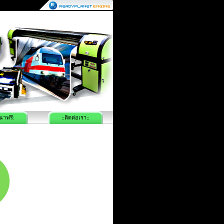
นาฟรี:
::ติดต่อเรา::