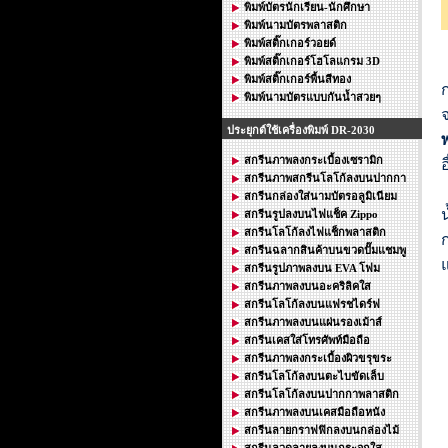
พิมพ์บัตรนักเรียน-นักศึกษา
พิมพ์นามบัตรพลาสติก
พิมพ์สติ๊กเกอร์วอยด์
พิมพ์สติ๊กเกอร์โฮโลแกรม 3D
พิมพ์สติ๊กเกอร์พื้นสีทอง
พิมพ์นามบัตรแบบกันน้ำสวยๆ
จ
ประยุกต์ใช้เครื่องพิมพ์ DR-2030
สกรีนภาพลงกระเบื้องเซรามิก
อ
สกรีนภาพสกรีนโลโก้ลงบนปากกา
สกรีนกล่องใส่นามบัตรอลูมิเนียม
สกรีนรูปลงบนไฟแช็ค Zippo
สกรีนโลโก้ลงไฟแช็กพลาสติก
สกรีนฉลากสินค้าบนขวดปั๊มแชมพู
สกรีนรูปภาพลงบน EVA โฟม
สกรีนภาพลงบนอะคริลิคใส
สกรีนโลโก้ลงบนแฟรชไดร์ฟ
สกรีนภาพลงบนแผ่นรองเม้าส์
สกรีนเคสใส่โทรศัพท์มือถือ
สกรีนภาพลงกระเบื้องผิวขรุขระ
สกรีนโลโก้ลงบนตะไบขัดเล็บ
สกรีนโลโก้ลงบนปากกาพลาสติก
สกรีนภาพลงบนเคสมือถือหนัง
สกรีนลายกราฟฟิกลงบนกล่องไม้
สกรีนลวดลายลงบนกระจกใส