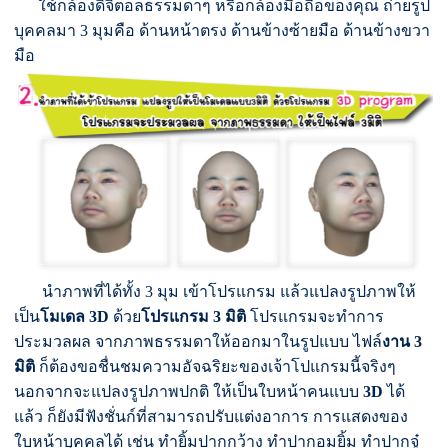
ใช้กล้องดิจิตอลธรรมดาๆ หรือกล้องมือถือของคุณ ถ่ายรูป
บุคคลมา 3 มุมคือ ด้านหน้าตรง ด้านข้างซ้ายมือ ด้านข้างขวา
มือ
นำภาพที่ได้ทั้ง 3 มุม เข้าโปรแกรม แล้วแปลงรูปภาพให้
เป็น
โมเดล 3D
ด้วย
โปรแกรม 3 มิติ
โปรแกรมจะทำการ
ประมวลผล จากภาพธรรมดาให้ออกมาในรูปแบบ ไฟล์
งาน 3
มิติ
ก็ต้องขอชื่นชมความอัจฉริยะของเจ้าโปแกรมนี้จริงๆ
นอกจากจะแปลงรูปภาพปกติ ให้เป็นใบหน้าคนแบบ
3D
ได้
แล้ว ก็ยังมีฟังชั่นก์ที่สามารถปรับแต่งอาการ การแสดงของ
ใบหน้าบุคคลได้ เช่น ทำยิ้มปากกว้าง ทำปากอมยิ้ม ทำปากจู๋