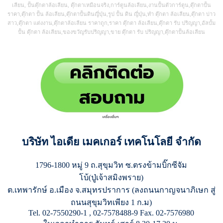
เลียน, ปั้นตุ๊กตาล้อเลียน, ตุ๊กตาเหมือนจริง,การ์ตูนล้อเลียน,งานปั้นตัวการ์ตูน,ตุ๊กตาปั้น
ราคา,ตุ๊กตา ปั้น ล้อเลียน,ตุ๊กตาปั้นดินญี่ปุ่น,รูป ปั้น ดิน ญี่ปุ่น,ทำ ตุ๊กตา ล้อเลียน,ตุ๊กตา บ่าว
สาว,ตุ๊กตา แต่งงาน,ตุ๊กตาล้อเลียน ราคาถูก,ราคา ตุ๊กตา ล้อเลียน,ตุ๊กตา รับ ปริญญา,อัลบั้ม
ปั้น ตุ๊กตา ล้อเลียน,ของขวัญรับปริญญา,ขาย ตุ๊กตา รับ ปริญญา,ตุ๊กตาปั้นล้อเลียน
บริษัท ไอเดีย เมคเกอร์ เทคโนโลยี จำกัด
1796-1800 หมู่ 9 ถ.สุขุมวิท ซ.ตรงข้ามบิ๊กซีจัม
โบ้(ปู่เจ้าสมิงพราย)
ต.เทพารักษ์ อ.เมือง จ.สมุทรปราการ (ลงถนนกาญจนาภิเษก สู่
ถนนสุขุมวิทเพียง 1 ก.ม)
Tel. 02-7550290-1 , 02-7578488-9 Fax. 02-7576980