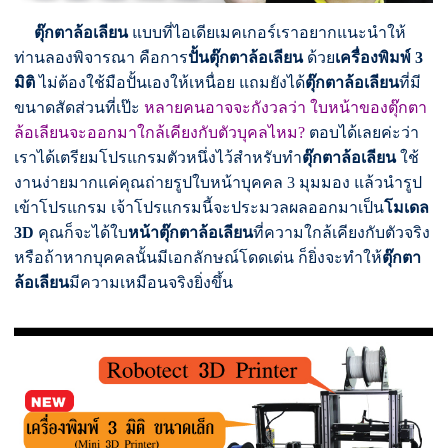
ตุ๊กตาล้อเลียน
แบบที่ไอเดียเมคเกอร์เราอยากแนะนำให้
ท่านลองพิจารณา คือการ
ปั้นตุ๊กตาล้อเลียน
ด้วย
เครื่องพิมพ์ 3
มิติ
ไม่ต้องใช้มือปั้นเองให้เหนื่อย แถมยังได้
ตุ๊กตาล้อเลียน
ที่มี
ขนาดสัดส่วนที่เป๊ะ
หลายคนอาจจะกังวลว่า ใบหน้าของตุ๊กตา
ล้อเลียนจะออกมาใกล้เคียงกับตัวบุคลไหม?
ตอบได้เลยค่ะว่า
เราได้เตรียมโปรแกรมตัวหนึ่งไว้สำหรับทำ
ตุ๊กตาล้อเลียน
ใช้
งาน
ง่ายมากแค่คุณถ่ายรูปใบหน้าบุคคล 3 มุมมอง แล้วนำรูป
เข้าโปรแกรม เจ้าโปรแกรมนี้จะประมวลผลออกมาเป็น
โมเดล
3D
คุณก็จะได้ใบ
หน้าตุ๊กตาล้อเลียน
ที่ความใกล้เคียงกับตัวจริง
หรือถ้าหากบุคคลนั้นมีเอกลักษณ์โดดเด่น ก็ยิ่งจะทำให้
ตุ๊กตา
ล้อเลียน
มีความเหมือนจริงยิ่งขึ้น